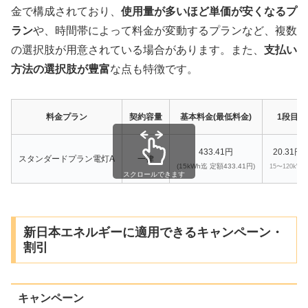
金で構成されており、
使用量が多いほど単価が安くなるプ
ラン
や、時間帯によって料金が変動するプランなど、複数
の選択肢が用意されている場合があります。また、
支払い
方法の選択肢が豊富
な点も特徴です。
料金プラン
契約容量
基本料金(最低料金)
1段目
433.41円
20.31円
スタンダードプラン電灯A
一律
(15kWh迄 定額433.41円)
15〜120kWh
スクロールできます
新日本エネルギーに適用できるキャンペーン・
割引
キャンペーン