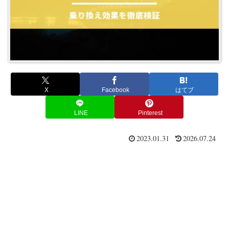
X
Facebook
はてブ
LINE
Pinterest
2023.01.31
2026.07.24