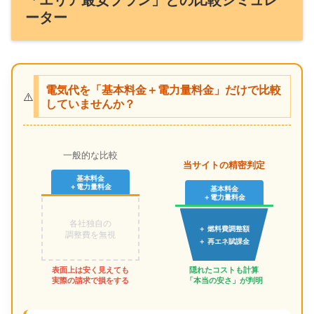
ーター
電気代を「基本料金＋電力量料金」だけで比較
⚠️
していませんか？
一般的な比較
当サイトの精密判定
基本料金
＋電力量料金
基本料金
＋電力量料金
各社独自の
＋ 燃料費調整額
調整費を無視
＋ 再エネ賦課金
表面上は安く見えても
隠れたコストも計算
実際の請求で損をする
「本当の安さ」が判明