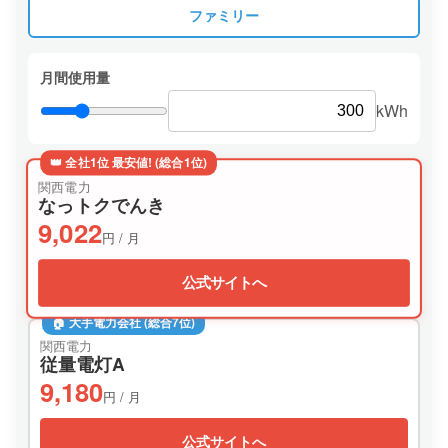
ファミリー
月間使用量
kWh
👑 全社1位 最安値! (総合1位)
関西電力
なっトクでんき
9,022
円 / 月
公式サイトへ
🏠 大手電力会社 (総合7位)
関西電力
従量電灯A
9,180
円 / 月
公式サイトへ