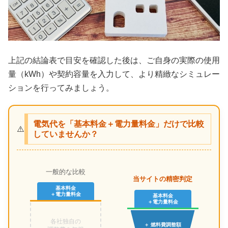
上記の結論表で目安を確認した後は、ご自身の実際の使用
量（kWh）や契約容量を入力して、より精緻なシミュレー
ションを行ってみましょう。
電気代を「基本料金＋電力量料金」だけで比較
⚠️
していませんか？
一般的な比較
当サイトの精密判定
基本料金
＋電力量料金
基本料金
＋電力量料金
各社独自の
＋ 燃料費調整額