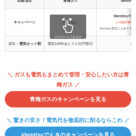
比較項目
青梅ガス
idemit
idemitsu
キャンペーン
特になし
（〜2027年0
idemitsu電気に入会する
スクロールできます
ガス・電気セット割
電気1kWhあたり1.02円割引
な
＼ ガスも電気もまとめて管理・安心したい方は青
梅ガス ／
青梅ガスのキャンペーンを見る
＼ 驚きの安さ！電気代を徹底的に削るならこれ ／
idemitsuでんきのキャンペーンを見る