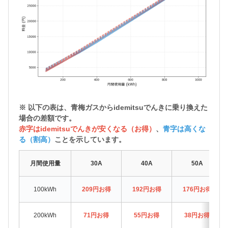
※ 以下の表は、青梅ガスから
idemitsuでんきに乗り換えた
場合の差額
です。
赤字はidemitsuでんきが安くなる（お得）
、
青字は高くな
る（割高）
ことを示しています。
月間使用量
30A
40A
50A
100kWh
209円お得
192円お得
176円お得
200kWh
71円お得
55円お得
38円お得