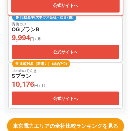
公式サイトへ
🏠 比較基準(大手ガス会社) (総合2位)
青梅ガス
OGプランB
9,994
円 / 月
公式サイトへ
💡 比較対象（新電力） (総合7位)
idemitsuでんき
Sプラン
10,176
円 / 月
公式サイトへ
東京電力エリアの全社比較ランキングを見る