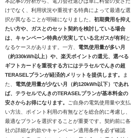
本記事の分析から、電力会社選びは単に料金の安さだ
けでなく、利用状況や重視する特典によって最適な選
択が異なることが明確になりました。
初期費用を抑え
たい方や、ガスとのセット契約を検討している場合
は、キャンペーン特典が充実している北ガスが有利
と
なるケースがあります。一方、
電気使用量が多い月
（約330kWh以上）や、楽天ポイントの還元、選べる
ギフトカードを重視する方にはテラセルでんきの超
TERASELプランが経済的メリットを提供します。
ま
た、
電気使用量が少ない月（約120kWh以下）であれ
ば、テラセルでんきのTERASELプランが基本料金の
安さからお得になります。
ご自身の電気使用量や支払
い方法、ポイント利用の有無などを総合的に考慮し、
最適なプランを選択することが重要です。契約前に各
社の詳細な約款やキャンペーン適用条件を必ず確認