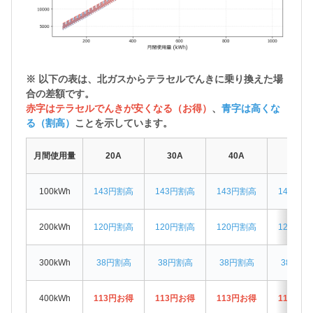
※ 以下の表は、北ガスから
テラセルでんきに乗り換えた場
合の差額
です。
赤字はテラセルでんきが安くなる（お得）
、
青字は高くな
る（割高）
ことを示しています。
月間使用量
20A
30A
40A
50A
100kWh
143円割高
143円割高
143円割高
143円割
200kWh
120円割高
120円割高
120円割高
120円割
300kWh
38円割高
38円割高
38円割高
38円割
400kWh
113円お得
113円お得
113円お得
113円お