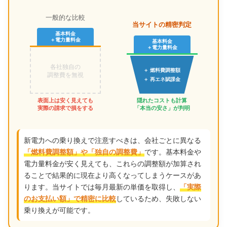
一般的な比較
当サイトの精密判定
基本料金
＋電力量料金
基本料金
＋電力量料金
各社独自の
＋ 燃料費調整額
調整費を無視
＋ 再エネ賦課金
表面上は安く見えても
隠れたコストも計算
実際の請求で損をする
「本当の安さ」が判明
新電力への乗り換えで注意すべきは、会社ごとに異なる
です。基本料金や
「燃料費調整額」や「独自の調整費」
電力量料金が安く見えても、これらの調整額が加算され
ることで結果的に現在より高くなってしまうケースがあ
ります。当サイトでは毎月最新の単価を取得し、
「実際
しているため、失敗しない
のお支払い額」で精密に比較
乗り換えが可能です。