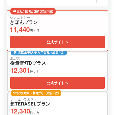
👑 全社1位 最安値! (総合1位)
シンエナジー
きほんプラン
11,440
円 / 月
公式サイトへ
🏠 比較基準(大手ガス会社) (総合5位)
北ガス
従量電灯Bプラス
12,301
円 / 月
公式サイトへ
💡 比較対象（新電力） (総合6位)
テラセルでんき
超TERASELプラン
12,340
円 / 月