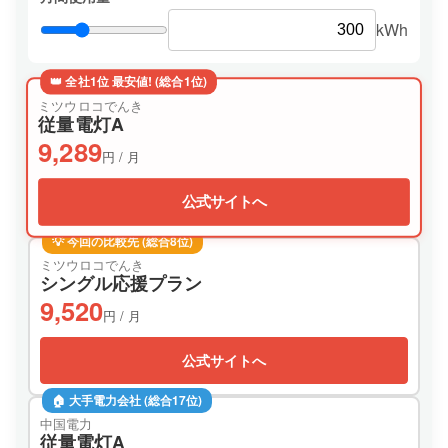
kWh
👑 全社1位 最安値! (総合1位)
ミツウロコでんき
従量電灯A
9,289
円 / 月
公式サイトへ
💡 今回の比較先 (総合8位)
ミツウロコでんき
シングル応援プラン
9,520
円 / 月
公式サイトへ
🏠 大手電力会社 (総合17位)
中国電力
従量電灯A