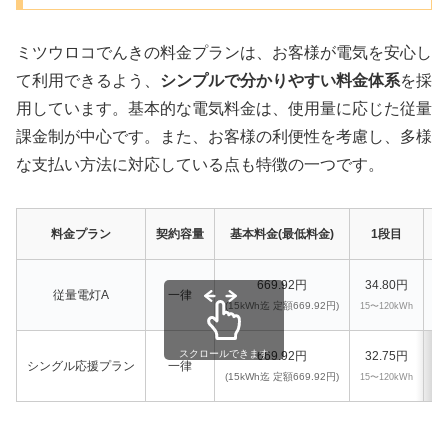
ミツウロコでんきの料金プランは、お客様が電気を安心し
て利用できるよう、
シンプルで分かりやすい料金体系
を採
用しています。基本的な電気料金は、使用量に応じた従量
課金制が中心です。また、お客様の利便性を考慮し、多様
な支払い方法に対応している点も特徴の一つです。
料金プラン
契約容量
基本料金(最低料金)
1段目
669.92円
34.80円
従量電灯A
一律
(15kWh迄 定額669.92円)
15〜120kWh
12
スクロールできます
669.92円
32.75円
シングル応援プラン
一律
(15kWh迄 定額669.92円)
15〜120kWh
12