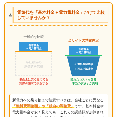
電気代を「基本料金＋電力量料金」だけで比較
⚠️
していませんか？
一般的な比較
当サイトの精密判定
基本料金
＋電力量料金
基本料金
＋電力量料金
各社独自の
＋ 燃料費調整額
調整費を無視
＋ 再エネ賦課金
表面上は安く見えても
隠れたコストも計算
実際の請求で損をする
「本当の安さ」が判明
新電力への乗り換えで注意すべきは、会社ごとに異なる
です。基本料金や
「燃料費調整額」や「独自の調整費」
電力量料金が安く見えても、これらの調整額が加算され