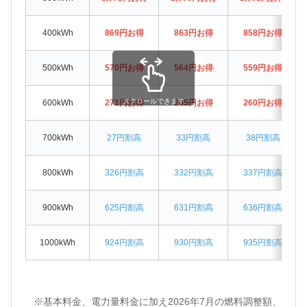
400kWh
869円お得
863円お得
858円お得
500kWh
570円お得
564円お得
559円お得
スクロールできます
600kWh
271円お得
265円お得
260円お得
700kWh
27円割高
33円割高
38円割高
800kWh
326円割高
332円割高
337円割高
900kWh
625円割高
631円割高
636円割高
1000kWh
924円割高
930円割高
935円割高
※基本料金、電力量料金に加え2026年7月の燃料調整額、