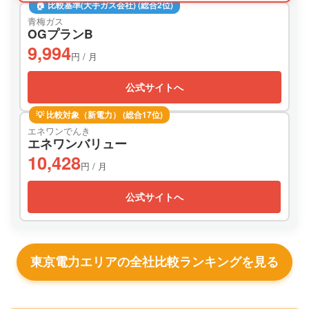
🏠 比較基準(大手ガス会社) (総合2位)
青梅ガス
OGプランB
9,994
円 / 月
公式サイトへ
💡 比較対象（新電力） (総合17位)
エネワンでんき
エネワンバリュー
10,428
円 / 月
公式サイトへ
東京電力エリアの全社比較ランキングを見る