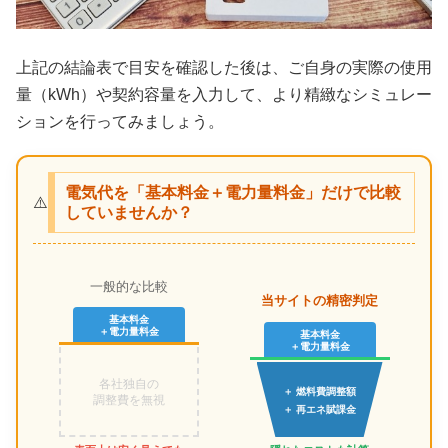
上記の結論表で目安を確認した後は、ご自身の実際の使用
量（kWh）や契約容量を入力して、より精緻なシミュレー
ションを行ってみましょう。
電気代を「基本料金＋電力量料金」だけで比較
⚠️
していませんか？
一般的な比較
当サイトの精密判定
基本料金
＋電力量料金
基本料金
＋電力量料金
各社独自の
＋ 燃料費調整額
調整費を無視
＋ 再エネ賦課金