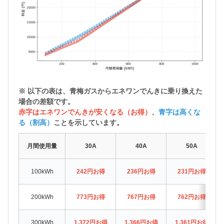
※ 以下の表は、青梅ガスから
エネワンでんきに乗り換えた
場合の差額
です。
赤字はエネワンでんきが安くなる（お得）
、
青字は高くな
る（割高）
ことを示しています。
月間使用量
30A
40A
50A
100kWh
242円お得
236円お得
231円お得
200kWh
773円お得
767円お得
762円お得
300kWh
1,372円お得
1,366円お得
1,361円お得