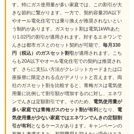
す。特にガス使用量が多い家庭では、この割引が大
きな節約に繋がります。一方で、契約容量20A以下
やオール電化住宅では乗り換えが推奨されないとい
う制約があります。ガスセット割は電気1kWhあた
り1.02円の割引が適用されます。対するエネワンで
んきは都市ガスとのセット契約が可能で、
毎月330
円（税込）のガスセット割引
が適用されます。こち
らも20A以下やオール電化住宅での契約は推奨され
ず、さらに支払い方法がクレジットカードまたは口
座振替に限定される点がデメリットと言えます。両
社のガスセット割を比較すると、青梅ガスは電気使
用量に比例して割引額が増加するのに対し、エネワ
ンでんきは定額割引です。そのため、
電気使用量が
多い家庭では青梅ガスのセット割が有利
となり、
電
気使用量が少ない家庭ではエネワンでんきの定額割
引が有利
となるケースがあります。キャンペーンの
有無も考慮すると、初期費用を抑えたい場合はエネ