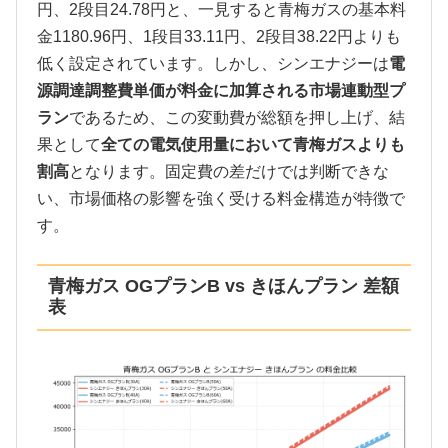
円、2段目24.78円と、一見すると青梅ガスの基本料
金1180.96円、1段目33.11円、2段目38.22円よりも
低く設定されています。しかし、シンエナジーは
電
源調達調整費単価が料金に加算される市場連動型プ
ラン
であるため、この変動費が総額を押し上げ、結
果として
全ての電気使用量において青梅ガスよりも
割高
となります。固定費の差だけでは判断できな
い、市場価格の影響を強く受ける料金構造が特徴で
す。
青梅ガス OGプランB vs きほんプラン 差額
表