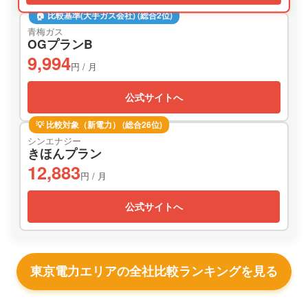
🏠 比較基準(大手ガス会社) (総合2位)
青梅ガス
OGプランB
9,994
円 / 月
公式サイトへ
💡 比較対象（新電力） (総合26位)
シンエナジー
きほんプラン
12,883
円 / 月
公式サイトへ
東京電力エリアの全社比較ランキングを見る