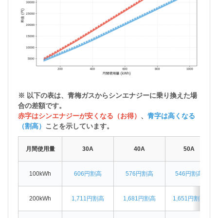
※ 以下の表は、青梅ガスから
シンエナジーに乗り換えた場
合の差額
です。
赤字はシンエナジーが安くなる（お得）
、
青字は高くなる
（割高）
ことを示しています。
月間使用量
30A
40A
50A
100kWh
606円割高
576円割高
546円割高
200kWh
1,711円割高
1,681円割高
1,651円割高