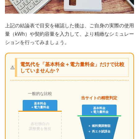
上記の結論表で目安を確認した後は、ご自身の実際の使用
量（kWh）や契約容量を入力して、より精緻なシミュレー
ションを行ってみましょう。
電気代を「基本料金＋電力量料金」だけで比較
⚠️
していませんか？
一般的な比較
当サイトの精密判定
基本料金
＋電力量料金
基本料金
＋電力量料金
各社独自の
＋ 燃料費調整額
調整費を無視
＋ 再エネ賦課金