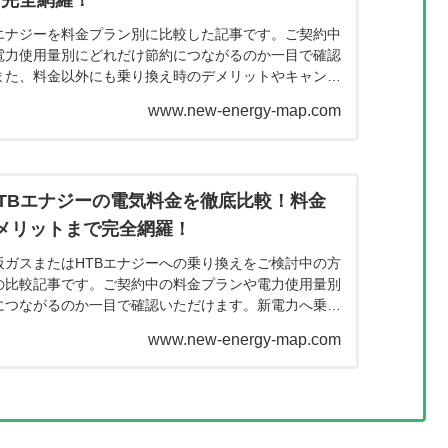
で完全網羅！
Bエナジーを料金プラン別に比較した記事です。ご契約中
電力使用量別にどれだけ節約につながるのか一目で確認
また、料金以外にも乗り換え時のデメリットやキャンペ
していますので、この記事で乗り換え検討を完結するこ
www.new-energy-map.com
TBエナジーの電気料金を徹底比較！料金
メリットまで完全網羅！
阪ガスまたはHTBエナジーへの乗り換えをご検討中の方
の比較記事です。ご契約中の料金プランや電力使用量別
につながるのか一目で確認いただけます。新電力へ乗り
金が高くなってしまった。このようなことが無いように
www.new-energy-map.com
記事で料金を確認ください。