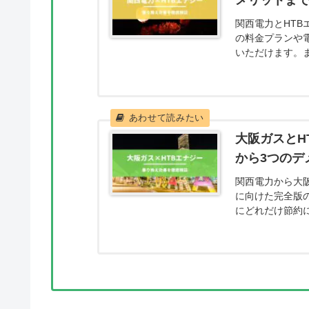
メリットま
関西電力とHT
の料金プランや
いただけます。
ーン情報も記載
とができます。
大阪ガスとH
から3つのデ
関西電力から大
に向けた完全版
にどれだけ節約
換えたあとに料
乗り換え前に当