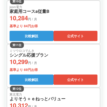
第10位
jcom電力
家庭用コースa従量B
10,284
円 / 月
基準より 84円お得
比較解説
公式サイト
第11位
ミツウロコでんき
シングル応援プラン
10,299
円 / 月
基準より 69円お得
比較解説
公式サイト
第12位
東北電力
よりそう＋ｅねっとバリュー
10,312
円 / 月