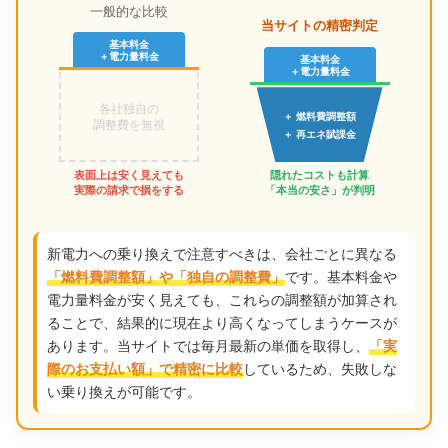
一般的な比較
当サイトの精密判定
基本料金
＋電力量料金
基本料金
＋電力量料金
各社独自の
＋ 燃料費調整額
調整費を無視
＋ 再エネ賦課金
表面上は安く見えても
隠れたコストも計算
実際の請求で損をする
「本当の安さ」が判明
新電力への乗り換えで注意すべきは、会社ごとに異なる
です。基本料金や
「燃料費調整額」や「独自の調整費」
電力量料金が安く見えても、これらの調整額が加算され
ることで、結果的に現在より高くなってしまうケースが
あります。当サイトでは毎月最新の単価を取得し、
「実
しているため、失敗しな
際のお支払い額」で精密に比較
い乗り換えが可能です。