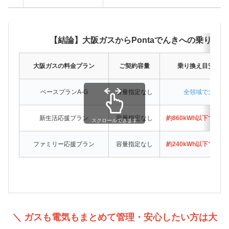
【結論】大阪ガスからPontaでんきへの乗り換
大阪ガスの料金プラン
ご契約容量
乗り換え目安（月
ベースプランA-G
容量指定なし
全領域で大阪ガ
新生活応援プラン
容量指定なし
約860kWh以下でPo
スクロールできます
ファミリー応援プラン
容量指定なし
約240kWh以下でPo
＼ ガスも電気もまとめて管理・安心したい方は大