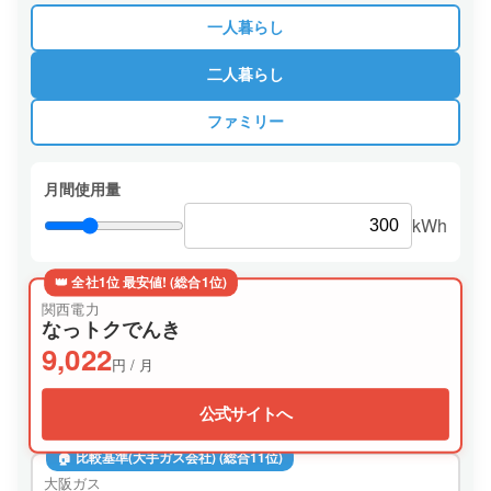
一人暮らし
二人暮らし
ファミリー
月間使用量
kWh
👑 全社1位 最安値! (総合1位)
関西電力
なっトクでんき
9,022
円 / 月
公式サイトへ
🏠 比較基準(大手ガス会社) (総合11位)
大阪ガス