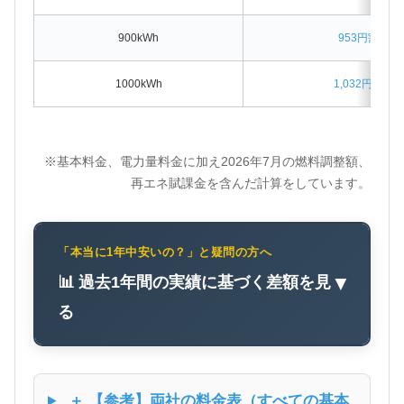
900kWh
953円割高
1000kWh
1,032円割高
※基本料金、電力量料金に加え2026年7月の燃料調整額、
再エネ賦課金を含んだ計算をしています。
「本当に1年中安いの？」と疑問の方へ
📊 過去1年間の実績に基づく差額を見
▼
る
＋ 【参考】両社の料金表（すべての基本