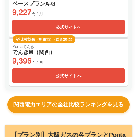
ベースプランA-G
9,227
円 / 月
公式サイトへ
💡 比較対象（新電力） (総合20位)
Pontaでんき
でんきM（関西）
9,396
円 / 月
公式サイトへ
関西電力エリアの全社比較ランキングを見る
【プラン別】大阪ガスの各プランとPonta