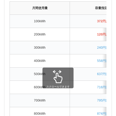
月間使用量
容量指定なし
100kWh
372円お得
200kWh
120円お得
300kWh
240円割高
400kWh
558円割高
500kWh
637円割高
スクロールできます
600kWh
716円割高
700kWh
795円割高
800kWh
874円割高