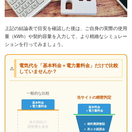
上記の結論表で目安を確認した後は、ご自身の実際の使用
量（kWh）や契約容量を入力して、より精緻なシミュレー
ションを行ってみましょう。
電気代を「基本料金＋電力量料金」だけで比較
⚠️
していませんか？
一般的な比較
当サイトの精密判定
基本料金
＋電力量料金
基本料金
＋電力量料金
各社独自の
＋ 燃料費調整額
調整費を無視
＋ 再エネ賦課金