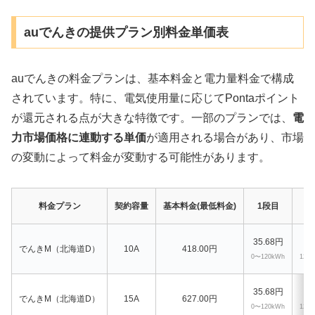
auでんきの提供プラン別料金単価表
auでんきの料金プランは、基本料金と電力量料金で構成
されています。特に、電気使用量に応じてPontaポイント
が還元される点が大きな特徴です。一部のプランでは、
電
力市場価格に連動する単価
が適用される場合があり、市場
の変動によって料金が変動する可能性があります。
料金プラン
契約容量
基本料金(最低料金)
1段目
35.68円
41
でんきM（北海道D）
10A
418.00円
0〜120kWh
120
35.68円
41
でんきM（北海道D）
15A
627.00円
0〜120kWh
120