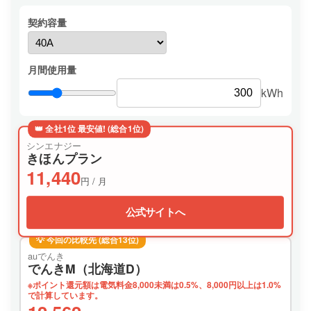
契約容量
月間使用量
kWh
👑 全社1位 最安値! (総合1位)
シンエナジー
きほんプラン
11,440
円 / 月
公式サイトへ
💡 今回の比較先 (総合13位)
auでんき
でんきM（北海道D）
※ポイント還元額は電気料金8,000未満は0.5%、8,000円以上は1.0%
で計算しています。