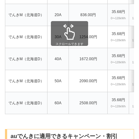
35.68円
41
でんきM（北海道D）
20A
836.00円
0〜120kWh
120
35.68円
41
でんきM（北海道D）
30A
1254.00円
0〜120kWh
120
スクロールできます
35.68円
41
でんきM（北海道D）
40A
1672.00円
0〜120kWh
120
35.68円
41
でんきM（北海道D）
50A
2090.00円
0〜120kWh
120
35.68円
41
でんきM（北海道D）
60A
2508.00円
0〜120kWh
120
auでんきに適用できるキャンペーン・割引