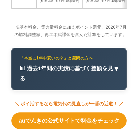
(料金: 300円安 / Pt: 402pt還元)
(料金: 300円安 / Pt: 404pt還元)
(料金:
※基本料金、電力量料金に加えポイント還元、2026年7月
の燃料調整額、再エネ賦課金を含んだ計算をしています。
「本当に1年中安いの？」と疑問の方へ
📊 過去1年間の実績に基づく差額を見
▼
る
＼ ポイ活するなら電気代の見直しが一番の近道！ ／
auでんきの公式サイトで料金をチェック