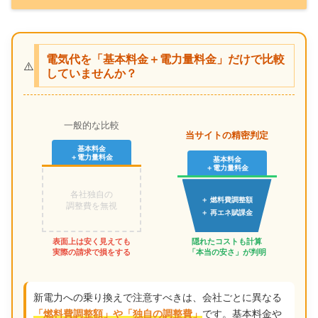
電気代を「基本料金＋電力量料金」だけで比較
⚠️
していませんか？
一般的な比較
当サイトの精密判定
基本料金
＋電力量料金
基本料金
＋電力量料金
各社独自の
＋ 燃料費調整額
調整費を無視
＋ 再エネ賦課金
表面上は安く見えても
隠れたコストも計算
実際の請求で損をする
「本当の安さ」が判明
新電力への乗り換えで注意すべきは、会社ごとに異なる
です。基本料金や
「燃料費調整額」や「独自の調整費」