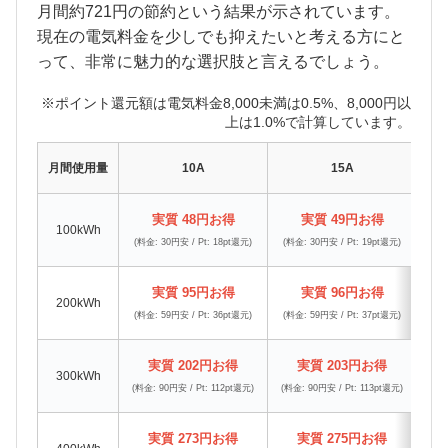
月間約721円の節約という結果が示されています。
現在の電気料金を少しでも抑えたいと考える方にと
って、非常に魅力的な選択肢と言えるでしょう。
※ポイント還元額は電気料金8,000未満は0.5%、8,000円以
上は1.0%で計算しています。
月間使用量
10A
15A
実質 48円お得
実質 49円お得
100kWh
(料金: 30円安 / Pt: 18pt還元)
(料金: 30円安 / Pt: 19pt還元)
(料金
実質 95円お得
実質 96円お得
200kWh
(料金: 59円安 / Pt: 36pt還元)
(料金: 59円安 / Pt: 37pt還元)
(料金
実質 202円お得
実質 203円お得
300kWh
(料金: 90円安 / Pt: 112pt還元)
(料金: 90円安 / Pt: 113pt還元)
(料金
実質 273円お得
実質 275円お得