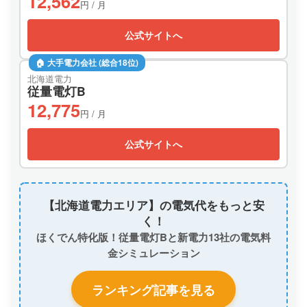
12,562
円 / 月
公式サイトへ
🏠 大手電力会社 (総合18位)
北海道電力
従量電灯B
12,775
円 / 月
公式サイトへ
【北海道電力エリア】の電気代をもっと安
く！
ほくでん特化版！従量電灯Bと新電力13社の電気料
金シミュレーション
ランキング記事を見る